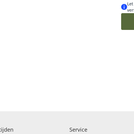
Let
ver
ijden
Service