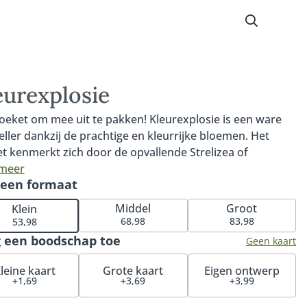
eurexplosie
oeket om mee uit te pakken! Kleurexplosie is een ware
eller dankzij de prachtige en kleurrijke bloemen. Het
t kenmerkt zich door de opvallende Strelizea of
onia, elegante Delphinium en bijzondere rozen en
 meer
 een formaat
ra's. Kleurexplosie is een ware eyecatcher en zorgt
andeerd voor een onvergetelijke indruk. Maak het nog
Middel
Groot
Klein
siever met onze bijpassende vaas, heerlijke chocolade of
68,98
83,98
53,98
uze bonbons.
 een boodschap toe
Geen kaart
leine kaart
Grote kaart
Eigen ontwerp
+1,69
+3,69
+3,99