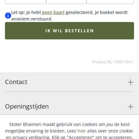
bestel onze luxe bonbons of heerlijke chocolaatjes
erbij en maak de verrassing compleet.
Let op: je hebt
geen kaart
geselecteerd, je boeket wordt
anoniem verstuurd.
IK WIL BESTELLEN
Product: NL-10001164-1
Contact
Openingstijden
Stoter Bloemen maakt gebruik van cookies om jou de best
Service
mogelijke ervaring te bieden. Lees
hier
alles over onze cookie-
en privacy verklaring. Klik op "Accepteren" om te accepteren.