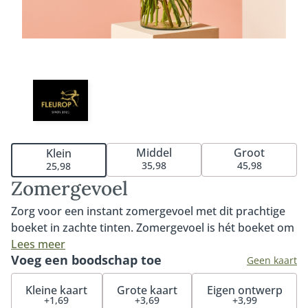
Middel
Groot
Klein
35,98
45,98
25,98
Zomergevoel
Zorg voor een instant zomergevoel met dit prachtige
boeket in zachte tinten. Zomergevoel is hét boeket om
de zomer in huis te halen. De prachtige leeuwenbek in
Lees meer
Voeg een boodschap toe
combinatie met de kleurrijke gerbera zorgt voor een
Geen kaart
onweerstaanbaar geheel. Een luchtig zomerboeket
Kleine kaart
Grote kaart
Eigen ontwerp
waar je iedereen blij mee maakt. Exclusief vaas. Tip:
+1,69
+3,69
+3,99