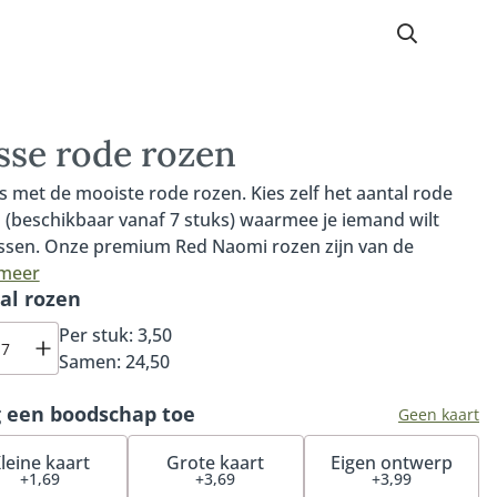
sse rode rozen
s met de mooiste rode rozen. Kies zelf het aantal rode
 (beschikbaar vanaf 7 stuks) waarmee je iemand wilt
ssen. Onze premium Red Naomi rozen zijn van de
hoogste kwaliteit, van Nederlandse bodem en de mooiste
 meer
al rozen
n soort. De Red Naomi roos is een prachtige roos met
elachtige bloemblaadjes, een grote knop en tot wel
Per stuk:
3,50
ig bloemblaadjes per roos. Bovendien heeft de Red
Samen:
24,50
 roos een zoete en subtiele geur. De steel van onze Red
 roos is tenminste 60cm lang. Onze rode rozen zijn
 een boodschap toe
Geen kaart
jgbaar vanaf 7 stuks. Je kiest zelf het aantal en de lokale
op bloemist stelt daarmee een prachtige rode rozen
leine kaart
Grote kaart
Eigen ontwerp
+1,69
+3,69
+3,99
t samen. Maak je cadeau extra speciaal met een