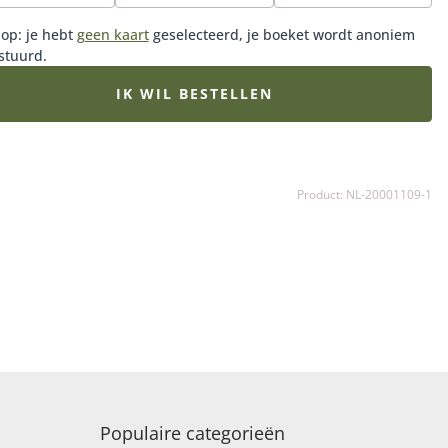
ssende vaas. Tot 5 stuks kies je de Soho vaas, bij 11 tot 20
 op: je hebt
geen kaart
geselecteerd, je boeket wordt anoniem
 de Medium Perfect vaas, 25 tot 50 stuks de Grote
stuurd.
ct vaas, en vanaf 50 stuks de Deluxe vaas.
IK WIL BESTELLEN
Product: NL-20001109-1
Populaire categorieën