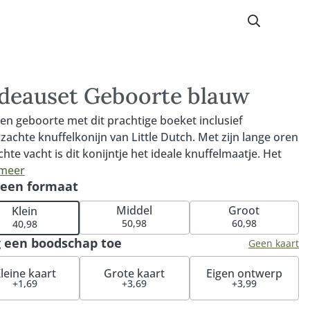
deauset Geboorte blauw
een geboorte met dit prachtige boeket inclusief
zachte knuffelkonijn van Little Dutch. Met zijn lange oren
chte vacht is dit konijntje het ideale knuffelmaatje. Het
t wordt met liefde samengesteld door de lokale Fleurop
 meer
 een formaat
oemist. Het perfecte cadeau om te geven aan de
erse (groot)ouders. Het boeket wordt met zorg
Middel
Groot
Klein
gesteld door de bloemist met de mooiste blauwe,
50,98
60,98
40,98
e en witte seizoensbloemen die op dat moment goed
 een boodschap toe
Geen kaart
ijgbaar zijn. Daardoor kan het boeket iets afwijken van de
nde afbeelding.
leine kaart
Grote kaart
Eigen ontwerp
+1,69
+3,69
+3,99