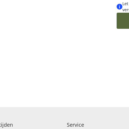
Let
ver
ijden
Service