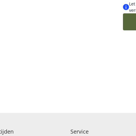
Let
ver
ijden
Service