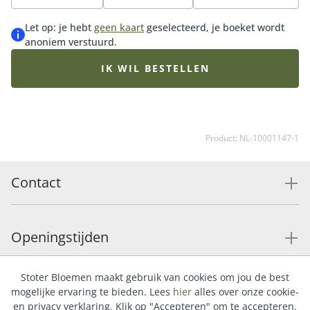
met onze bijpassende vaas, luxueuze bonbons of
heerlijke chocolade.
Let op: je hebt
geen kaart
geselecteerd, je boeket wordt
anoniem verstuurd.
IK WIL BESTELLEN
Product: NL-10001147-1
Contact
Openingstijden
Stoter Bloemen maakt gebruik van cookies om jou de best
Service
mogelijke ervaring te bieden. Lees
hier
alles over onze cookie-
en privacy verklaring. Klik op "Accepteren" om te accepteren.