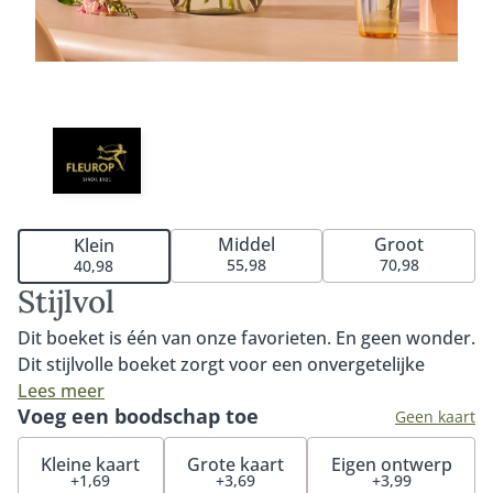
Middel
Groot
Klein
55,98
70,98
40,98
Stijlvol
Dit boeket is één van onze favorieten. En geen wonder.
Dit stijlvolle boeket zorgt voor een onvergetelijke
verrassing dankzij de prachtige combinatie van roze
Lees meer
Voeg een boodschap toe
rozen, gerbera's en de prachtige Eustoma. Met recht
Geen kaart
een stijlvol boeket om iemand een onvergetelijke dag
Kleine kaart
Grote kaart
Eigen ontwerp
mee te bezorgen. Tip: maak de verrassing compleet
+1,69
+3,69
+3,99